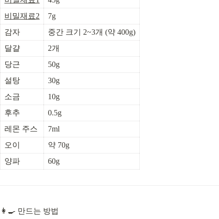
비밀재료2
7g
감자
중간 크기 2~3개 (약 400g)
달걀
2개
당근
50g
설탕
30g
소금
10g
후추
0.5g
레몬 주스
7ml
오이
약 70g
양파
60g
👩‍🍳 만드는 방법