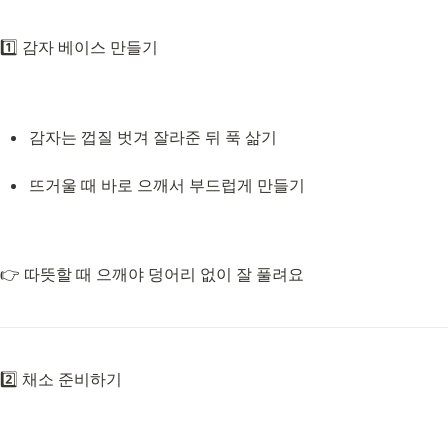
1️⃣ 감자 베이스 만들기
감자는 껍질 벗겨 잘라준 뒤 푹 삶기
뜨거울 때 바로 으깨서 부드럽게 만들기
👉 따뜻할 때 으깨야 덩어리 없이 잘 풀려요
2️⃣ 채소 준비하기